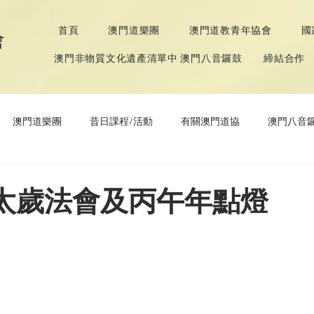
首頁
澳門道樂團
澳門道教青年協會
國
會
澳門非物質文化遺產清單中 澳門八音鑼鼓
締結合作
澳門道樂團
昔日課程/活動
有關澳門道協
澳門八音
年協會
道教文化節
《道德經》推廣活動
年太歲法會及丙午年點燈