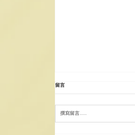
留言
撰寫留言......
澳道協團赴湘參訪學習 深化道