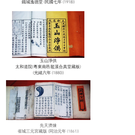
鐵城逸德堂 (民國七年 (1918))
玉山淨供
太和道院(粵東南邑鼇溪合真堂藏板)
(光緒六年 (1880))
先天濟煉
省城三元宮藏版 (同治元年 (1861))