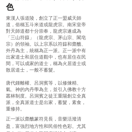
色
東漢人張道陵，創立了正一盟威天師
道，俗稱五斗米道或龍虎宗。南宋皇帝
對天師道都十分崇奉，龍虎宗遂成為
「三山符籙」（龍虎宗、茅山宗、閣皂
宗）的領袖。以上宗系以符籙和齋醮、
外丹為主，統稱為正一派。正一派中有
出家道士和居住道觀中，也有居住在民
間，可以成家的道士，稱為火居道士或
散居道士，一般不蓄髮。
唐代鍾離權、呂洞賓等，以修煉精、
氣、神的內丹學為主，並引入佛教十方
叢林制度。呂洞賓之徒王重陽創立全真
派，全真派道士是出家，蓄髮，素食，
重修持。
正一派以齋醮篆符見長，音樂活潑清
盈，富強烈地方性和民俗性色彩。尤其