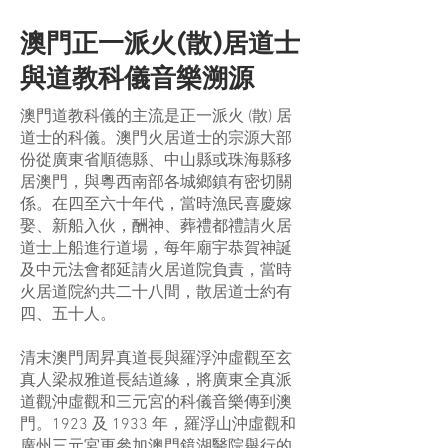
澳門正一派火(散)居道士
與道教科儀音樂溯源
澳門道教科儀的主流是正一派火 (散) 居
道士的科儀。澳門火居道士的宗源大部
份從廣東省順德縣、中山縣或珠海縣移
居澳門，與粵西南部各城鄉鎮有密切關
係。在四至六十年代，當時漁民喜慶嫁
娶、新船入伙，酬神、葬禮都禮請火居
道士上船進行道場，每年廟宇恭賀神誕
及中元法會都延請火居道院負責，當時
火居道院約共二十八間，散居道士約有
四、五十人。
清末澳門周昇真道長與羅浮沖虛觀至玄
真人梁叔雅道長結道緣，將廣東全真派
道觀沖虛觀和三元宮的科儀音樂傳到澳
門。1923 及 1933 年，羅浮山沖虛觀和
廣州三元宮更參加澳門鏡湖醫院舉行的