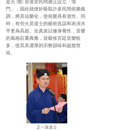
是火 (散) 居道在民間廣泛設立「壇
門」，因此就便於吸取許多民間俗樂曲
調，將其仙樂化，使俗樂具有道性。同
時，有些火居道士的藝術造詣和表演水
平更為高超。全真派以修身養性，音樂
的風格莊重典雅，並吸收宮廷音樂較
多，使其具濃厚的宗教韻味和超脫世
俗。
正一派道士