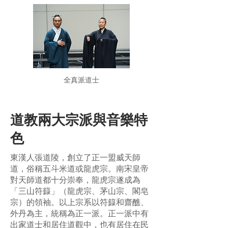
全真派道士
道教兩大宗派與音樂特
色
東漢人張道陵，創立了正一盟威天師
道，俗稱五斗米道或龍虎宗。南宋皇帝
對天師道都十分崇奉，龍虎宗遂成為
「三山符籙」（龍虎宗、茅山宗、閣皂
宗）的領袖。以上宗系以符籙和齋醮、
外丹為主，統稱為正一派。正一派中有
出家道士和居住道觀中，也有居住在民