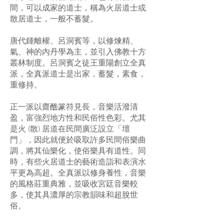
間，可以成家的道士，稱為火居道士或
散居道士，一般不蓄髮。
唐代鍾離權、呂洞賓等，以修煉精、
氣、神的內丹學為主，並引入佛教十方
叢林制度。呂洞賓之徒王重陽創立全真
派，全真派道士是出家，蓄髮，素食，
重修持。
正一派以齋醮篆符見長，音樂活潑清
盈，富強烈地方性和民俗性色彩。尤其
是火 (散) 居道在民間廣泛設立「壇
門」，因此就便於吸取許多民間俗樂曲
調，將其仙樂化，使俗樂具有道性。同
時，有些火居道士的藝術造詣和表演水
平更為高超。全真派以修身養性，音樂
的風格莊重典雅，並吸收宮廷音樂較
多，使其具濃厚的宗教韻味和超脫世
俗。