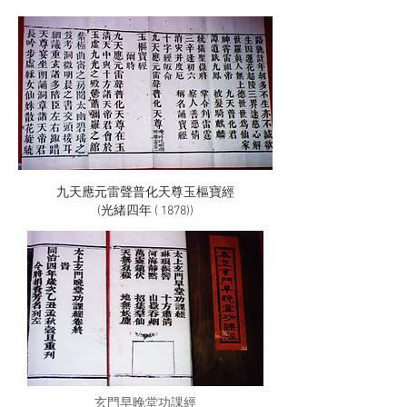
九天應元雷聲普化天尊玉樞寶經
(光緒四年 ( 1878))
玄門早晚堂功課經