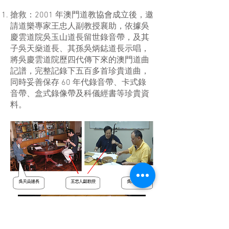
搶救：2001 年澳門道教協會成立後，邀
請道樂專家王忠人副教授襄助，依據吳
慶雲道院吳玉山道長留世錄音帶，及其
子吳天燊道長、其孫吳炳鋕道長示唱，
將吳慶雲道院歷四代傳下來的澳門道曲
記譜，完整記錄下五百多首珍貴道曲，
同時妥善保存 60 年代錄音帶、卡式錄
音帶、盒式錄像帶及科儀經書等珍貴資
料。