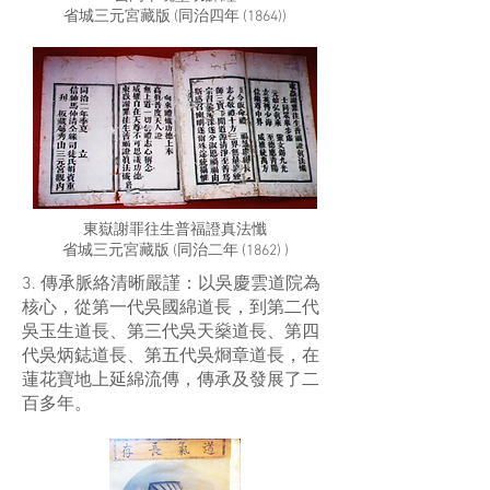
省城三元宮藏版 (同治四年 (1864))
東嶽謝罪往生普福證真法懺
省城三元宮藏版 (同治二年 (1862) )
3. 傳承脈絡清晰嚴謹：以吳慶雲道院為
核心，從第一代吳國綿道長，到第二代
吳玉生道長、第三代吳天燊道長、第四
代吳炳鋕道長、第五代吳烱章道長，在
蓮花寶地上延綿流傳，傳承及發展了二
百多年。