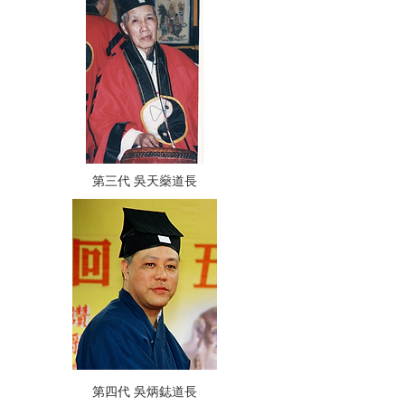
第三代 吳天燊道長
第四代 吳炳鋕道長