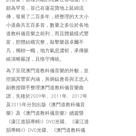
的音樂，這種共融的現象在各地道門中
頗為罕見，並已在蓮花寶地上延綿流
傳，發展了二百多年，經整理的大大小
小道曲共五百多首，數量之多位於各地
道教科儀音樂之前列，而且體裁樣式豐
富，腔體結構完整，敲擊樂器卓爾不
凡，獨樹一幟，地方氣息濃郁，承傳脈
絡清晰嚴謹，且恪守傳統。
為了呈現澳門道教科儀音樂的外貌，並
挖掘其豐富內涵，吳炳鋕會長與王忠人
副教授聯手整理澳門道教科儀音樂曲
譜，先後於2009年、2011年、2012年
及2015年分別出版《澳門道教科儀音
樂》及《澳門道教科儀音樂》續篇暨
《濠江道韻專輯I》DVD光碟、《濠江道
韻專輯II》DVD光碟、《澳門道教科儀