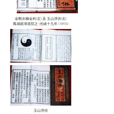
金剛水幽金科(左) 及 玉山淨供(右)
鳳城鏡湖道院之 (光緒十九年 (1893))
玉山淨供