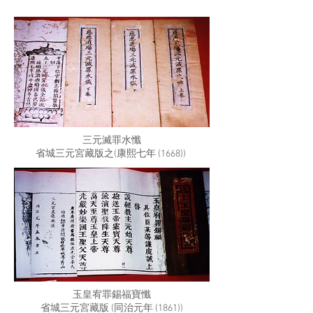
三元滅罪水懺
省城三元宮藏版之(康熙七年 (1668))
玉皇宥罪錫福寶懺
省城三元宮藏版 (同治元年 (1861))