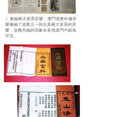
2. 兼融兩大派系音樂：澳門道教科儀音
樂兼融了道教正一與全真兩大派系的音
樂，這種共融的現象在各地道門中頗為
罕見。