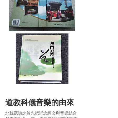
道教科儀音樂的由來
北魏寇謙之首先把誦念經文與音樂結合