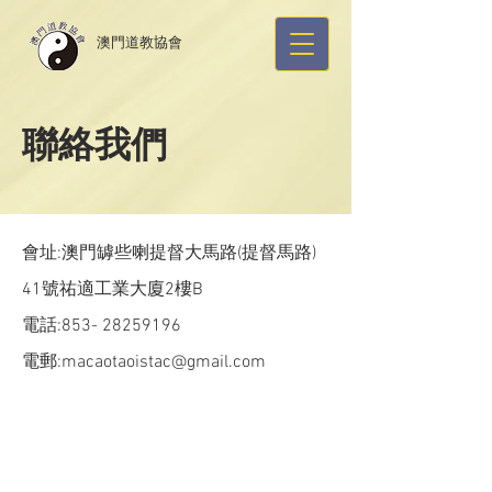
​澳門道教協會
​聯絡我們
會址:澳門罅些喇提督大馬路(提督馬路)
41號祐適工業大廈2樓B
電話:
853- 28259196
電郵:
macaotaoistac@gmail.com