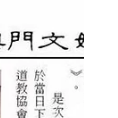
院，開啟本次交流之旅。中國道教協會監事長、南
嶽坤道學院院長黃至安方丈，聯同湖南省道教協會
副會長嚴惠等熱情接見雙方並開展專題座談。座談
中，黃至安方丈詳細介紹學院辦學特色與育人理
念，該院作為全國唯一專門培育坤道人才的三年制
道教專科高等學府，始終秉持「愛國愛教、信仰虔
誠、學修並重」的育人方針，深耕道教專業人才培
養，為全國道教界輸送高素質坤道人才。交流結束
後，參訪團參觀黃至安方丈書法展及南嶽衡山道院
陳列館，近距離感受道門文化底蘊與文藝風采。 26
日，參訪團參訪道教聖地南嶽衡山，上午先後走訪
玄都觀、登臨祝融峰，溯源道教名山的道統傳承與
文化底蘊，領略名山大川與道教文化相融共生的獨
特氣韻。下午參訪始