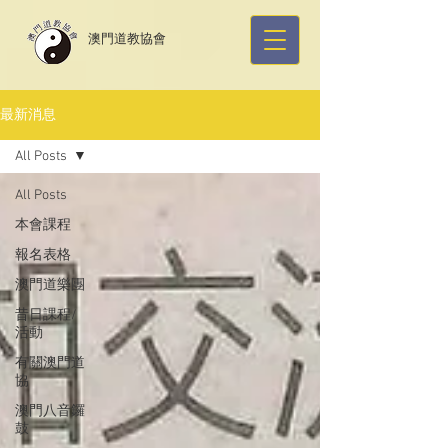
​澳門道教協會
最新消息
All Posts
All Posts
本會課程
報名表格
澳門道樂團
昔日課程/
活動
有關澳門道
協
澳門八音鑼
鼓