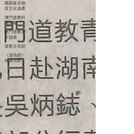
國家級非物
質文化遺產
澳門道教科
儀音樂
澳門道教青
年協會
道教文化節
《道德經》
推廣活動