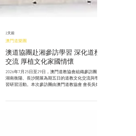
2天前
澳門道樂團
澳道協團赴湘參訪學習 深化道務
交流 厚植文化家國情懷
2026年7月25日至29日，澳門道教協會組織參訪團赴
湖南衡陽、長沙開展為期五日的道教文化交流與學
習研習活動。本次參訪團由澳門道教協會 會長吳炳
鋕、副會長賴宏率團，中聯辦李念永處長出任顧
問，一行共30名團員參與活動，部分行程經費獲澳
門基金會資助支持。本次行程融道務交流、文化研
學、紅色教育於一體，收穫豐碩、意義深遠。 25
日，參訪團抵達湖南衡陽後，隨即走訪南嶽坤道學